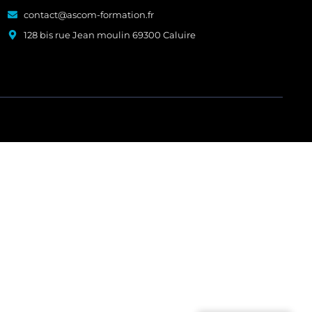
contact@ascom-formation.fr
128 bis rue Jean moulin 69300 Caluire