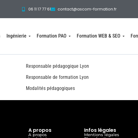
06 11 17 77 61
contact@ascom-formation.fr
s
Ingénierie
Formation PAO
Formation WEB & SEO
For
Responsable pédagogique Lyon
Responsable de formation Lyon
Modalités pédagogiques
A propos
Infos légales
A propos
Mentions légales