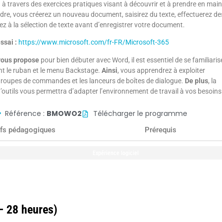
 à travers des exercices pratiques visant à découvrir et à prendre en main
adre, vous créerez un nouveau document, saisirez du texte, effectuerez de
ez à la sélection de texte avant d’enregistrer votre document.
ssai :
https://www.microsoft.com/fr-FR/Microsoft-365
vous propose
pour bien débuter avec Word, il est essentiel de se familiaris
t le ruban et le menu Backstage.
Ainsi
, vous apprendrez à exploiter
 groupes de commandes et les lanceurs de boîtes de dialogue.
De plus
, la
d’outils vous permettra d’adapter l’environnement de travail à vos besoins
Référence :
BMOWO2
Télécharger le programme
ifs pédagogiques
Prérequis
15
ans
Expérience logiciel
améliorer la productivité
– 28 heures)
s étiquettes