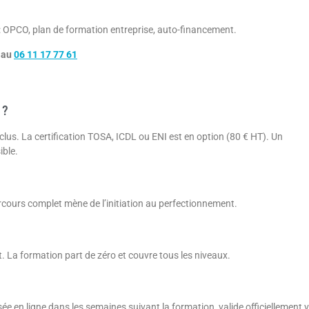
t : OPCO, plan de formation entreprise, auto-financement.
 au
06 11 17 77 61
 ?
clus. La certification TOSA, ICDL ou ENI est en option (80 € HT). Un
ible.
parcours complet mène de l’initiation au perfectionnement.
. La formation part de zéro et couvre tous les niveaux.
sée en ligne dans les semaines suivant la formation, valide officiellement 