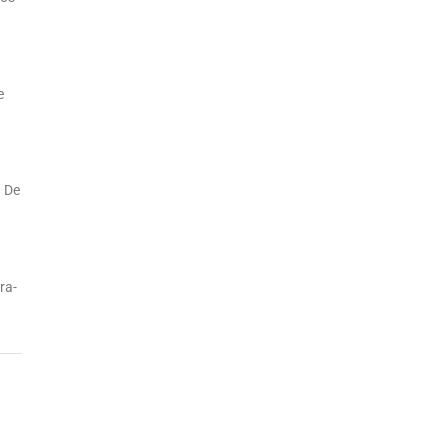
e
Formation Excel Lyon
. De
ra-
Formation Powerpoint Lyon