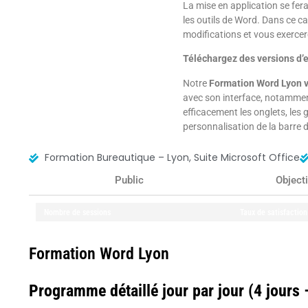
La mise en application se fera
les outils de Word. Dans ce c
modifications et vous exercer
Téléchargez des versions d’e
Notre
Formation Word Lyon 
avec son interface, notammen
efficacement les onglets, les
personnalisation de la barre 
Formation Bureautique – Lyon, Suite Microsoft Office
Public
Object
70
Nombre de sessions
97
%
Taux de satisfaction
Formation Word Lyon
Automatiser des insertions et corrections de texte pour 
Programme détaillé jour par jour (4 jours 
Créer des formulaires pour simplifier la saisie
Utiliser le publipostage pour créer une lettre type ou de