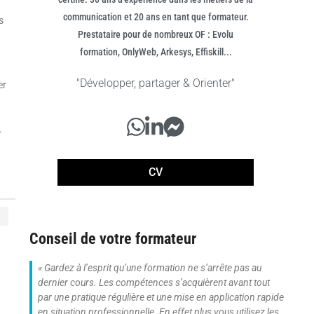
communication et 20 ans en tant que formateur.
s
Prestataire pour de nombreux OF : Evolu
formation, OnlyWeb, Arkesys, Effiskill...
"Développer, partager & Orienter"
er
.
CV
Conseil de votre formateur
« Gardez à l’esprit qu’une formation ne s’arrête pas au
dernier cours. Les compétences s’acquièrent avant tout
par une pratique régulière et une mise en application rapide
en situation professionnelle. En effet plus vous utilisez les